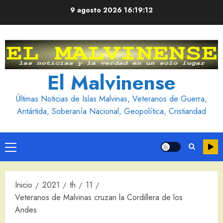
Saltar
9 agosto 2026
16:19:13
al
contenido
El Malvinense
Últimas Noticias de Islas Malvinas, Veteranos de Guerra,
Antártida, Soberanía Nacional, Geopolítica, Cristiandad
Menú
principal
Inicio
2021
th
11
Veteranos de Malvinas cruzan la Cordillera de los
Andes