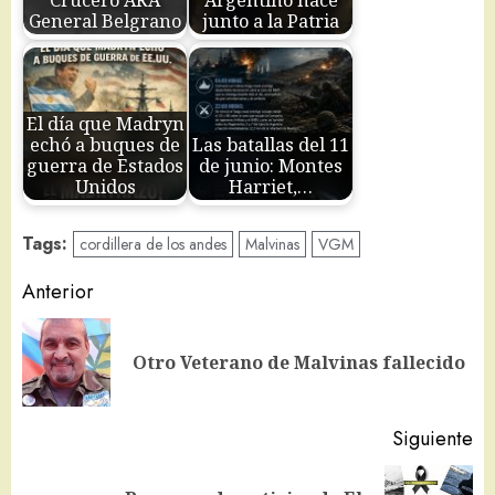
Crucero ARA
Argentino nace
General Belgrano
junto a la Patria
El día que Madryn
echó a buques de
Las batallas del 11
guerra de Estados
de junio: Montes
Unidos
Harriet,…
Tags:
cordillera de los andes
Malvinas
VGM
Navegación
Anterior
de
En
entradas
Otro Veterano de Malvinas fallecido
an
Siguiente