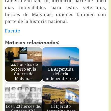
General San Martín, formaron parte de cinco
días inolvidables para estos veteranos,
héroes de Malvinas, quienes también son
parte de la historia nacional.
Fuente
Noticias relacionadas:
Los Puestos de
Socorro en la
La Argentina
Guerra de
debería
Malvinas
independizarse
Los 323 héroes del
El Ejército