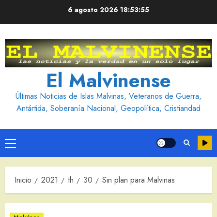
Saltar
6 agosto 2026
18:53:57
al
contenido
El Malvinense
Últimas Noticias de Islas Malvinas, Veteranos de Guerra,
Antártida, Soberanía Nacional, Geopolítica, Cristiandad
Menú
principal
Inicio
2021
th
30
Sin plan para Malvinas