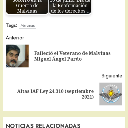
Guerra de
la Reafirmación
Malvinas
de los derechos…
Tags:
Malvinas
Navegación
Anterior
de
Falleció el Veterano de Malvinas
En
entradas
Miguel Ángel Pardo
an
Siguiente
Altas IAF Ley 24.310 (septiembre
Siguiente
2021)
entrada:
NOTICIAS RELACIONADAS