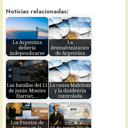
Noticias relacionadas:
La Argentina
La
debería
desmalvinización
independizarse
de Argentina
Las batallas del 11
La causa Malvinas
de junio: Montes
y la disidencia
Harriet,…
controlada
Los Puestos de
Socorro en la
10 de junio: Día de