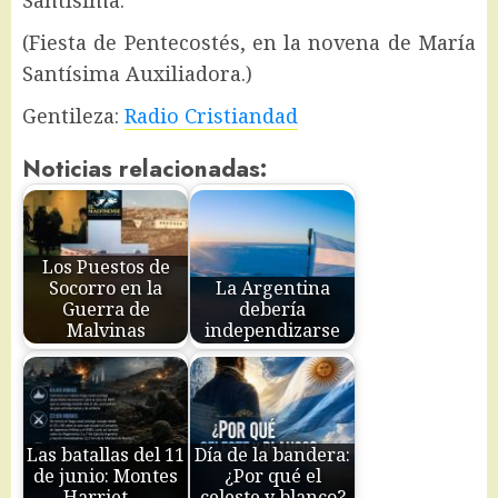
(Fiesta de Pentecostés, en la novena de María
Santísima Auxiliadora.)
Gentileza:
Radio Cristiandad
Noticias relacionadas:
Los Puestos de
Socorro en la
La Argentina
Guerra de
debería
Malvinas
independizarse
Las batallas del 11
Día de la bandera:
de junio: Montes
¿Por qué el
Harriet,…
celeste y blanco?