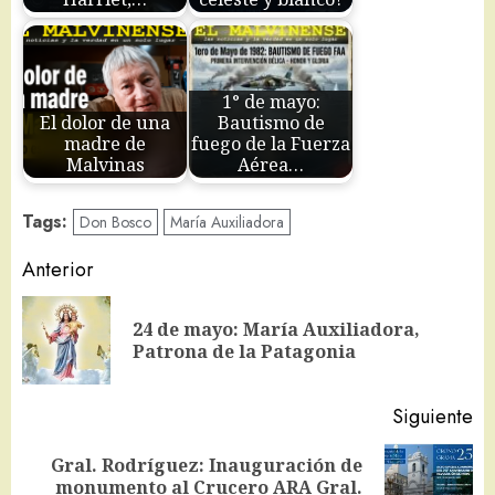
1° de mayo:
El dolor de una
Bautismo de
madre de
fuego de la Fuerza
Malvinas
Aérea…
Tags:
Don Bosco
María Auxiliadora
Navegación
Anterior
de
24 de mayo: María Auxiliadora,
En
entradas
Patrona de la Patagonia
an
Siguiente
Gral. Rodríguez: Inauguración de
Siguiente
monumento al Crucero ARA Gral.