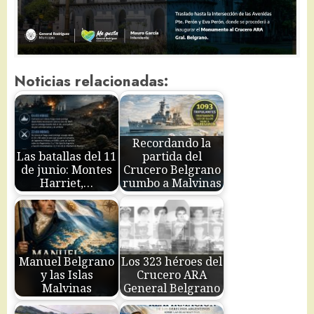
Noticias relacionadas:
Recordando la
Las batallas del 11
partida del
de junio: Montes
Crucero Belgrano
Harriet,…
rumbo a Malvinas
Manuel Belgrano
Los 323 héroes del
y las Islas
Crucero ARA
Malvinas
General Belgrano