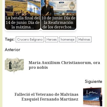
La batalla final del
10 de junio: Día de
14 de junio: Día de
la Reafirmación
la máxima…
de los derechos…
Tags:
Crucero Belgrano
Heroes
homenaje
Malvinas
Navegación
Anterior
de
María Auxilium Christianorum, ora
En
entradas
pro nobis
an
Siguiente
Falleció el Veterano de Malvinas
Siguiente
Exequiel Fernando Martinez
entrada: