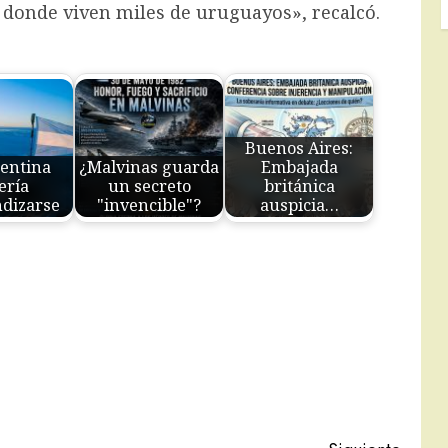
donde viven miles de uruguayos», recalcó.
Buenos Aires:
entina
¿Malvinas guarda
Embajada
ería
un secreto
británica
dizarse
"invencible"?
auspicia…