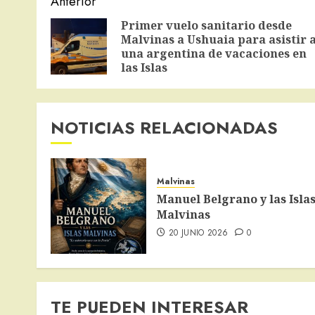
Navegación
Anterior
de
Primer vuelo sanitario desde
Malvinas a Ushuaia para asistir 
entradas
una argentina de vacaciones en
las Islas
NOTICIAS RELACIONADAS
Malvinas
Manuel Belgrano y las Isla
Malvinas
20 JUNIO 2026
0
TE PUEDEN INTERESAR