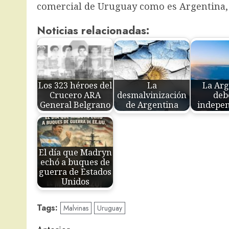
comercial de Uruguay como es Argentina, 
Noticias relacionadas:
Los 323 héroes del
La
La Arg
Crucero ARA
desmalvinización
deb
General Belgrano
de Argentina
indepen
El día que Madryn
echó a buques de
guerra de Estados
Unidos
Tags:
Malvinas
Uruguay