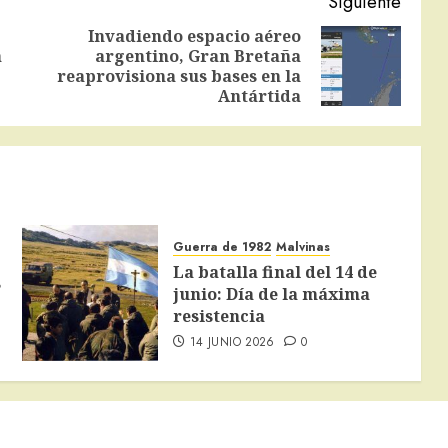
Siguiente
Invadiendo espacio aéreo
a
argentino, Gran Bretaña
Entrada
Siguiente
reaprovisiona sus bases en la
anterior:
entrada:
Antártida
Guerra de 1982
Malvinas
La batalla final del 14 de
s
junio: Día de la máxima
resistencia
14 JUNIO 2026
0