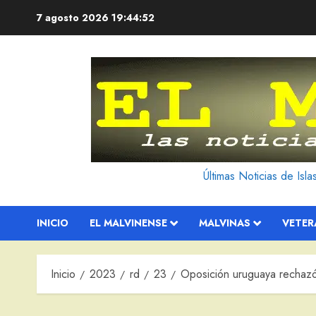
Saltar
7 agosto 2026
19:44:53
al
contenido
Últimas Noticias de Isl
INICIO
EL MALVINENSE
MALVINAS
VETE
Inicio
2023
rd
23
Oposición uruguaya rechazó v