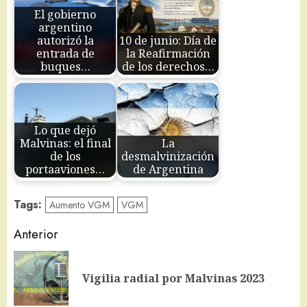
El gobierno
argentino
autorizó la
10 de junio: Día de
entrada de
la Reafirmación
buques…
de los derechos…
Lo que dejó
Malvinas: el final
La
de los
desmalvinización
portaaviones…
de Argentina
Tags:
Aumento VGM
VGM
Navegación
Anterior
de
En
entradas
Vigilia radial por Malvinas 2023
an