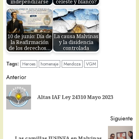
independizarse
celeste y blanco?
10 de junio: Día de
La causa Malvinas
la Reafirmación
y la disidencia
de los derechos…
controlada
Tags:
Heroes
homenaje
Mendoza
VGM
Navegación
Anterior
de
En
entradas
Altas IAF Ley 24310 Mayo 2023
an
Siguiente
Siguiente
Las camillas JUSINFA en Malvinas