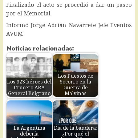
Finalizado el acto se procedió a dar un paseo
por el Memorial.
Informó Jorge Adrián Navarrete Jefe Eventos
AVUM
Noticias relacionadas:
Los Puestos de
Los 323 héroes del
Socorro en la
Crucero ARA
Guerra de
General Belgrano
Malvinas
La Argentina
Día de la bandera:
debería
¿Por qué el