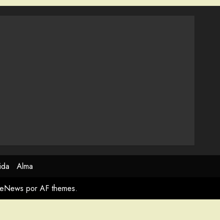
ida
Alma
meNews
por AF themes.