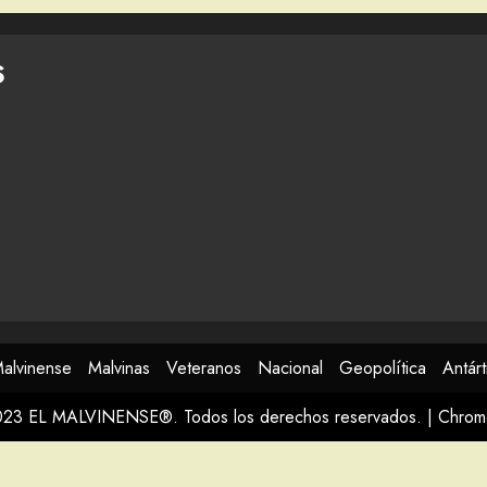
S
Malvinense
Malvinas
Veteranos
Nacional
Geopolítica
Antárt
023 EL MALVINENSE®. Todos los derechos reservados.
|
Chro