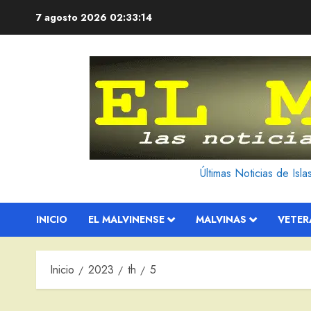
Saltar
7 agosto 2026
02:33:15
al
contenido
Últimas Noticias de Isl
INICIO
EL MALVINENSE
MALVINAS
VETE
Inicio
2023
th
5