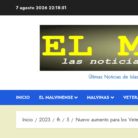
Saltar
7 agosto 2026
22:18:52
al
contenido
Últimas Noticias de Isl
INICIO
EL MALVINENSE
MALVINAS
VETE
Inicio
2023
th
5
Nuevo aumento para los Veter