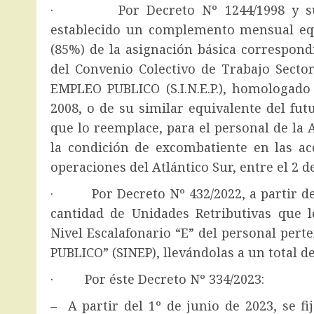
· Por Decreto Nº 1244/1998 y su mo
establecido un complemento mensual e
(85%) de la asignación básica correspond
del Convenio Colectivo de Trabajo Sect
EMPLEO PUBLICO (S.I.N.E.P.), homologado
2008, o de su similar equivalente del f
que lo reemplace, para el personal de la 
la condición de excombatiente en las acc
operaciones del Atlántico Sur, entre el 2 de
· Por Decreto Nº 432/2022, a partir del
cantidad de Unidades Retributivas que l
Nivel Escalafonario “E” del personal pe
PUBLICO” (SINEP), llevándolas a un total d
· Por éste Decreto Nº 334/2023:
– A partir del 1º de junio de 2023, se f