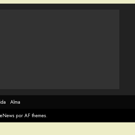
ida
Alma
meNews
por AF themes.