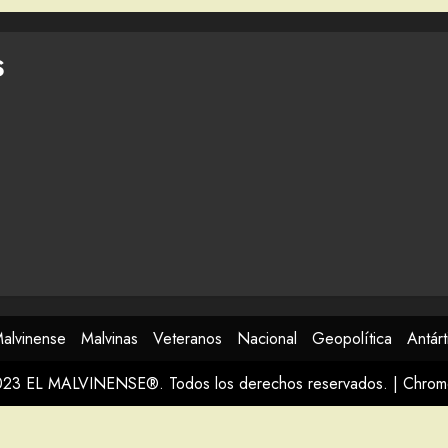
S
Malvinense
Malvinas
Veteranos
Nacional
Geopolítica
Antárt
023 EL MALVINENSE®. Todos los derechos reservados.
|
Chro