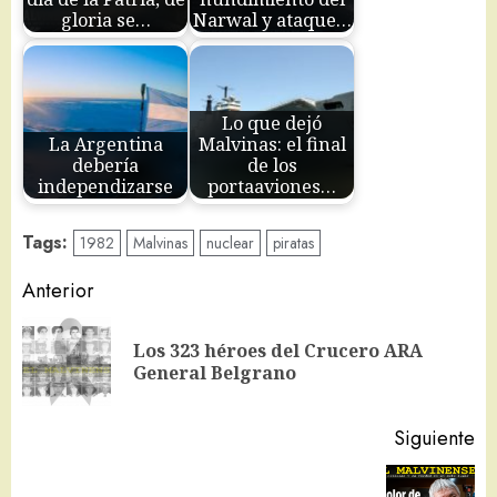
gloria se…
Narwal y ataque…
Lo que dejó
La Argentina
Malvinas: el final
debería
de los
independizarse
portaaviones…
Tags:
1982
Malvinas
nuclear
piratas
Navegación
Anterior
de
Los 323 héroes del Crucero ARA
En
entradas
General Belgrano
an
Siguiente