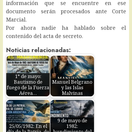
información que se encuentre en ese
documento serán procesados ante Corte
Marcial.
Por ahora nadie ha hablado sobre el
contenido del acta de secreto.
Noticias relacionadas:
1° de mayo:
Bautismo de
Manuel Belgrano
fuego de la Fuerza
y las Islas
Aérea…
Malvinas
9 de mayo de
25/05/1982: En el
1982:
día de la Patria, de
hundimiento del