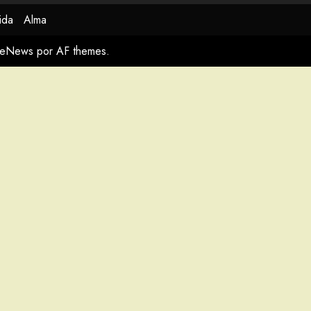
ida
Alma
meNews
por AF themes.