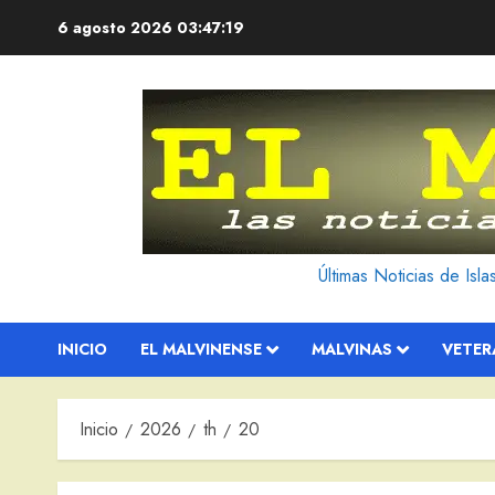
Saltar
6 agosto 2026
03:47:20
al
contenido
Últimas Noticias de Isl
INICIO
EL MALVINENSE
MALVINAS
VETE
Inicio
2026
th
20