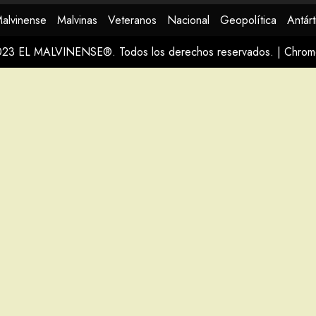
Malvinense
Malvinas
Veteranos
Nacional
Geopolítica
Antárt
023 EL MALVINENSE®. Todos los derechos reservados.
|
Chro