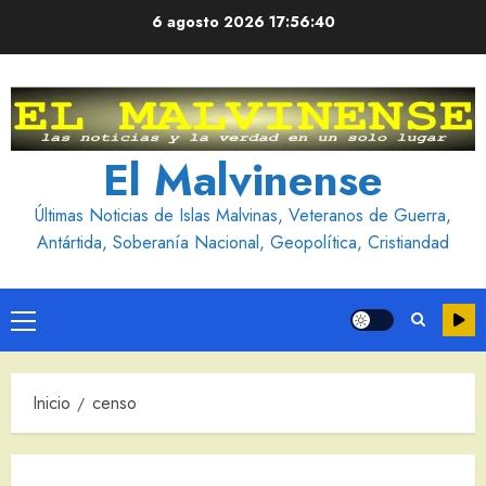
Saltar
6 agosto 2026
17:56:40
al
contenido
El Malvinense
Últimas Noticias de Islas Malvinas, Veteranos de Guerra,
Antártida, Soberanía Nacional, Geopolítica, Cristiandad
Menú
principal
Inicio
censo