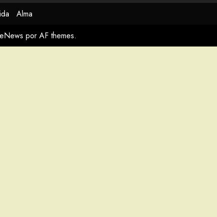
ida
Alma
meNews
por AF themes.