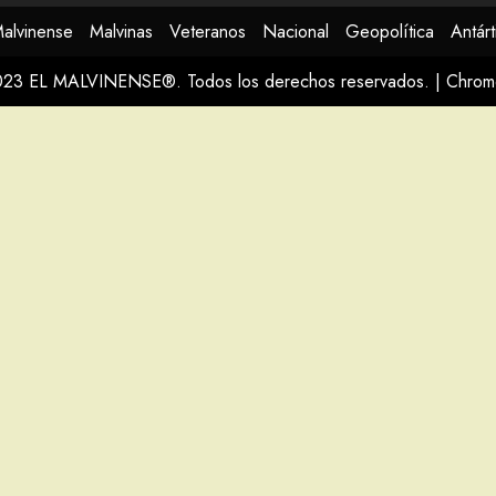
Malvinense
Malvinas
Veteranos
Nacional
Geopolítica
Antárt
023 EL MALVINENSE®. Todos los derechos reservados.
|
Chro