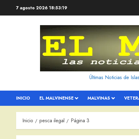
Saltar
7 agosto 2026
18:53:20
al
contenido
Últimas Noticias de Isl
INICIO
EL MALVINENSE
MALVINAS
VETE
Inicio
pesca ilegal
Página 3