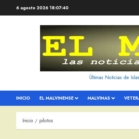
Saltar
6 agosto 2026
18:07:40
al
contenido
Últimas Noticias de Isl
INICIO
EL MALVINENSE
MALVINAS
VETE
Inicio
pilotos