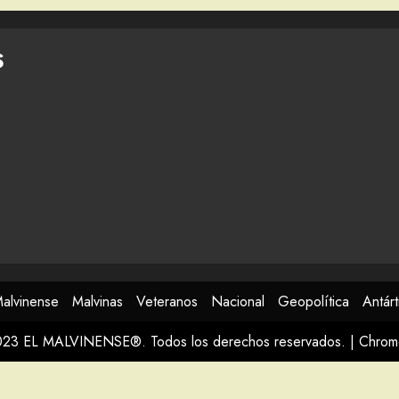
S
Malvinense
Malvinas
Veteranos
Nacional
Geopolítica
Antárt
023 EL MALVINENSE®. Todos los derechos reservados.
|
Chro