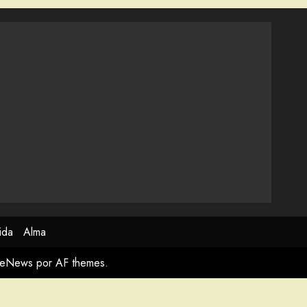
ida
Alma
meNews
por AF themes.