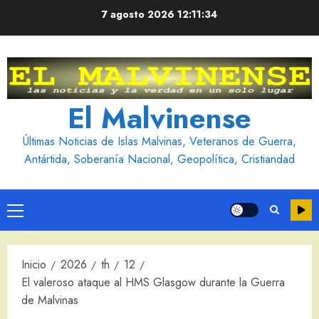
Saltar
7 agosto 2026
12:11:35
al
contenido
El Malvinense
Últimas Noticias de Islas Malvinas, Veteranos de Guerra,
Antártida, Soberanía Nacional, Geopolítica, Cristiandad
Menú
principal
Inicio
2026
th
12
El valeroso ataque al HMS Glasgow durante la Guerra
de Malvinas