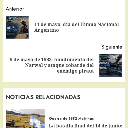
Navegación
Anterior
de
11 de mayo: día del Himno Nacional
En
entradas
Argentino
an
Siguiente
9 de mayo de 1982: hundimiento del
Siguiente
Narwal y ataque cobarde del
entrada:
enemigo pirata
NOTICIAS RELACIONADAS
Guerra de 1982
Malvinas
La batalla final del 14 de junio: