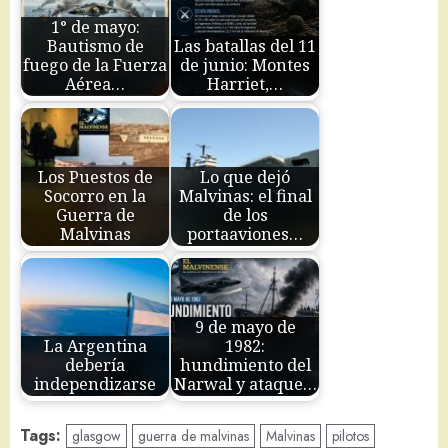
1° de mayo:
Bautismo de
Las batallas del 11
fuego de la Fuerza
de junio: Montes
Aérea…
Harriet,…
Los Puestos de
Lo que dejó
Socorro en la
Malvinas: el final
Guerra de
de los
Malvinas
portaaviones…
9 de mayo de
La Argentina
1982:
debería
hundimiento del
independizarse
Narwal y ataque…
Tags:
glasgow
guerra de malvinas
Malvinas
pilotos