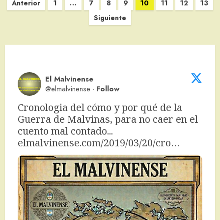
Paginación
Anterior
1
…
7
8
9
10
11
12
13
de
Siguiente
entradas
El Malvinense
@elmalvinense
·
Follow
Cronologia del cómo y por qué de la 
Guerra de Malvinas, para no caer en el 
cuento mal contado... 
elmalvinense.com/2019/03/20/cro…