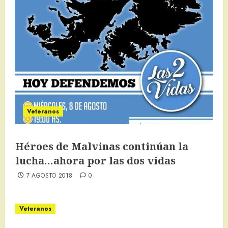
Veteranos
Héroes de Malvinas continúan la
lucha…ahora por las dos vidas
7 AGOSTO 2018
0
Veteranos