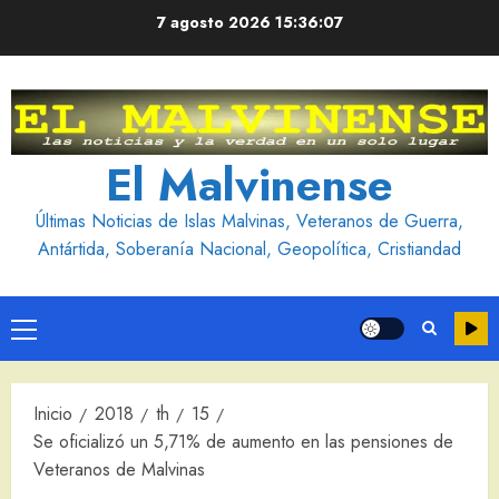
Saltar
7 agosto 2026
15:36:08
al
contenido
El Malvinense
Últimas Noticias de Islas Malvinas, Veteranos de Guerra,
Antártida, Soberanía Nacional, Geopolítica, Cristiandad
Menú
principal
Inicio
2018
th
15
Se oficializó un 5,71% de aumento en las pensiones de
Veteranos de Malvinas