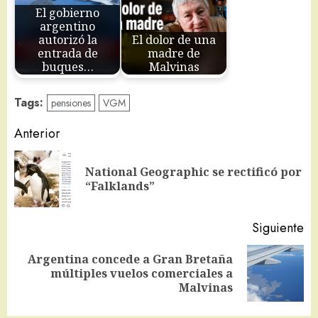
El gobierno
argentino
autorizó la
El dolor de una
entrada de
madre de
buques…
Malvinas
Tags:
pensiones
VGM
Navegación
Anterior
de
National Geographic se rectificó por
En
entradas
“Falklands”
an
Siguiente
Argentina concede a Gran Bretaña
Siguiente
múltiples vuelos comerciales a
entrada:
Malvinas