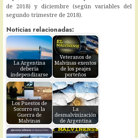
de 2018) y diciembre (según variables del
segundo trimestre de 2018).
Noticias relacionadas:
Veteranos de
La Argentina
Malvinas exentos
debería
de los peajes
independizarse
porteños
Los Puestos de
Socorro en la
La
Guerra de
desmalvinización
Malvinas
de Argentina