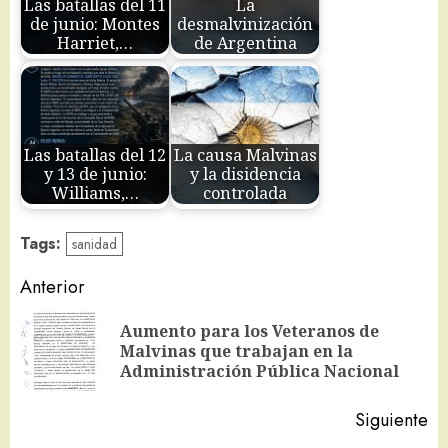
Las batallas del 11
La
de junio: Montes
desmalvinización
Harriet,…
de Argentina
Las batallas del 12
La causa Malvinas
y 13 de junio:
y la disidencia
Williams,…
controlada
Tags:
sanidad
Navegación
Anterior
de
Aumento para los Veteranos de
En
entradas
Malvinas que trabajan en la
an
Administración Pública Nacional
Siguiente