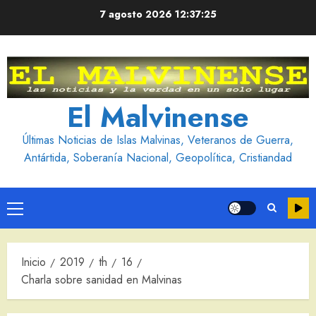
Saltar
7 agosto 2026
12:37:26
al
contenido
El Malvinense
Últimas Noticias de Islas Malvinas, Veteranos de Guerra,
Antártida, Soberanía Nacional, Geopolítica, Cristiandad
Menú
principal
Inicio
2019
th
16
Charla sobre sanidad en Malvinas