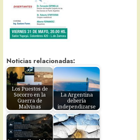
Noticias relacionadas:
Los Puestos de
Socorro en la
La Argentina
Guerra de
debería
Malvinas
independizarse