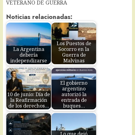
VETERANO DE GUERRA
Noticias relacionadas:
Los Puestos de
La Argentina
Socorro en la
debería
Guerra de
independizarse
Malvinas
El gobierno
argentino
10 de junio: Día de
autorizó la
la Reafirmación
entrada de
de los derechos…
buques…
Lo que dejó