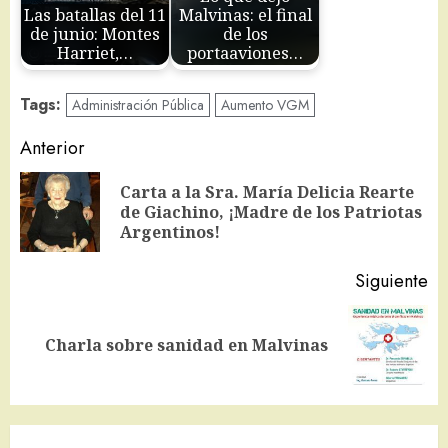
Las batallas del 11
Malvinas: el final
de junio: Montes
de los
Harriet,…
portaaviones…
Tags:
Administración Pública
Aumento VGM
Navegación
Anterior
de
Carta a la Sra. María Delicia Rearte
En
entradas
de Giachino, ¡Madre de los Patriotas
an
Argentinos!
Siguiente
Siguiente
Charla sobre sanidad en Malvinas
entrada: