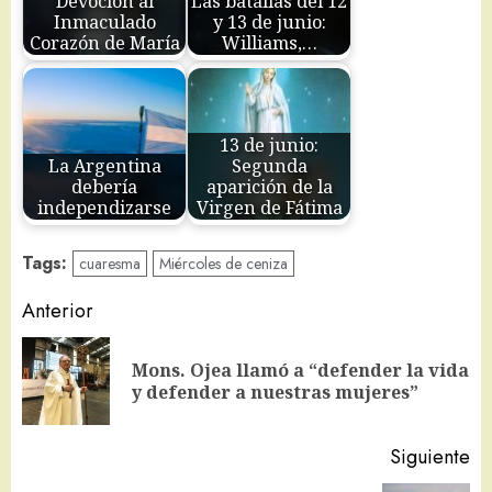
Devoción al
Las batallas del 12
Inmaculado
y 13 de junio:
Corazón de María
Williams,…
13 de junio:
La Argentina
Segunda
debería
aparición de la
independizarse
Virgen de Fátima
Tags:
cuaresma
Miércoles de ceniza
Navegación
Anterior
de
Mons. Ojea llamó a “defender la vida
En
entradas
y defender a nuestras mujeres”
an
Siguiente