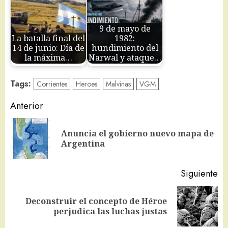
9 de mayo de
La batalla final del
1982:
14 de junio: Día de
hundimiento del
la máxima…
Narwal y ataque…
Tags:
Corrientes
Heroes
Malvinas
VGM
Navegación
Anterior
de
Anuncia el gobierno nuevo mapa de
En
entradas
Argentina
an
Siguiente
Deconstruir el concepto de Héroe
Siguiente
perjudica las luchas justas
entrada: