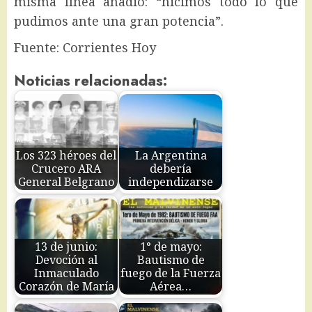
misma línea añadió: “hicimos todo lo que
pudimos ante una gran potencia”.
Fuente: Corrientes Hoy
Noticias relacionadas:
Los 323 héroes del
La Argentina
Crucero ARA
debería
General Belgrano
independizarse
13 de junio:
1° de mayo:
Devoción al
Bautismo de
Inmaculado
fuego de la Fuerza
Corazón de María
Aérea…