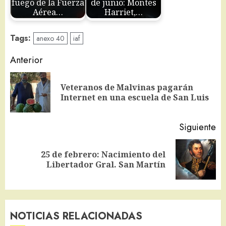
fuego de la Fuerza
de junio: Montes
Aérea…
Harriet,…
Tags:
anexo 40
iaf
Navegación
Anterior
de
Veteranos de Malvinas pagarán
En
entradas
Internet en una escuela de San Luis
an
Siguiente
25 de febrero: Nacimiento del
Siguiente
Libertador Gral. San Martín
entrada:
NOTICIAS RELACIONADAS