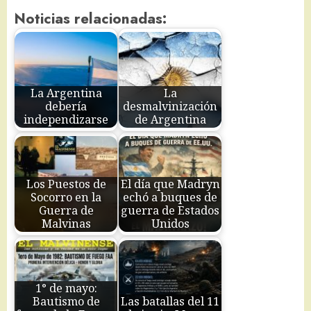
Noticias relacionadas:
La Argentina
La
debería
desmalvinización
independizarse
de Argentina
Los Puestos de
El día que Madryn
Socorro en la
echó a buques de
Guerra de
guerra de Estados
Malvinas
Unidos
1° de mayo:
Bautismo de
Las batallas del 11