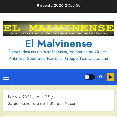
Saltar
8 agosto 2026
21:53:54
al
contenido
El Malvinense
Últimas Noticias de Islas Malvinas, Veteranos de Guerra,
Antártida, Soberanía Nacional, Geopolítica, Cristiandad
Menú
principal
Inicio
2021
th
25
25 de marzo: día del Niño por Nacer