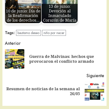
13 de junio:
10 de junio: Día de
Devoción al
la Reafirmación
Inmaculado
de los derechos…
Corazón de María
Tags:
bautismo deseo
niño por nacer
Navegación
Anterior
de
Guerra de Malvinas: hechos que
En
entradas
provocaron el conflicto armado
an
Siguiente
Resumen de noticias de la semana al
Siguiente
26/03
entrada: