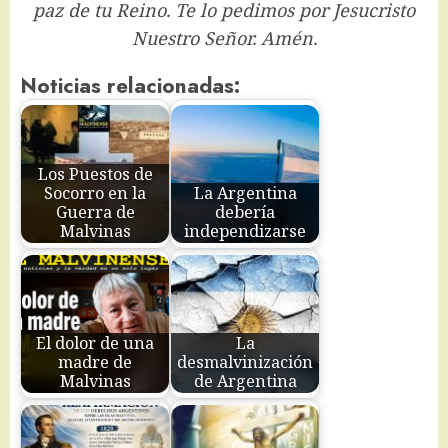
paz de tu Reino. Te lo pedimos por Jesucristo
Nuestro Señor. Amén.
Noticias relacionadas:
Los Puestos de
Socorro en la
La Argentina
Guerra de
debería
Malvinas
independizarse
El dolor de una
La
madre de
desmalvinización
Malvinas
de Argentina