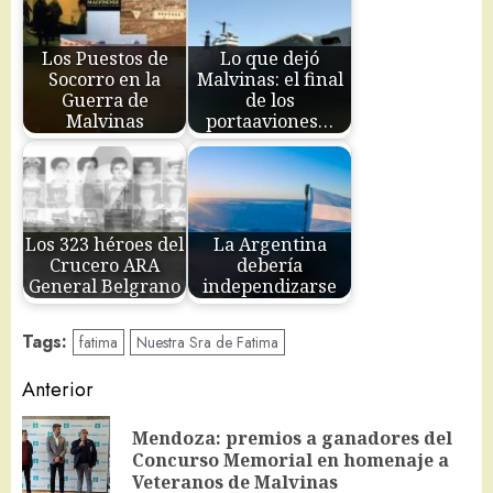
Los Puestos de
Lo que dejó
Socorro en la
Malvinas: el final
Guerra de
de los
Malvinas
portaaviones…
Los 323 héroes del
La Argentina
Crucero ARA
debería
General Belgrano
independizarse
Tags:
fatima
Nuestra Sra de Fatima
Navegación
Anterior
de
Mendoza: premios a ganadores del
En
entradas
Concurso Memorial en homenaje a
an
Veteranos de Malvinas