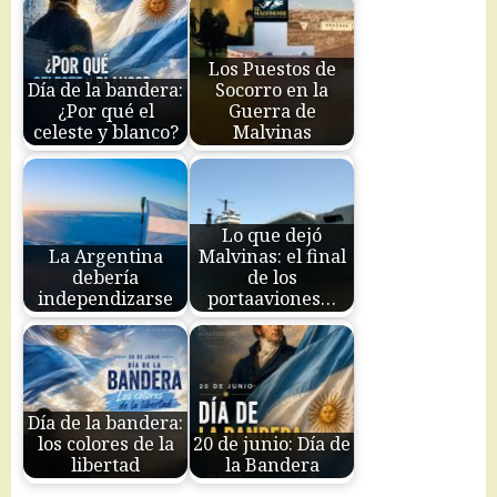
Los Puestos de
Día de la bandera:
Socorro en la
¿Por qué el
Guerra de
celeste y blanco?
Malvinas
Lo que dejó
La Argentina
Malvinas: el final
debería
de los
independizarse
portaaviones…
Día de la bandera:
los colores de la
20 de junio: Día de
libertad
la Bandera