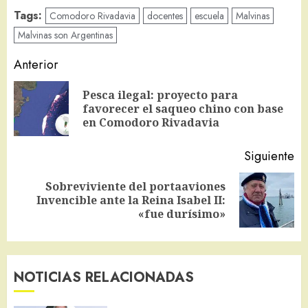
Tags:
Comodoro Rivadavia
docentes
escuela
Malvinas
Malvinas son Argentinas
Navegación
Anterior
de
Pesca ilegal: proyecto para
En
entradas
favorecer el saqueo chino con base
an
en Comodoro Rivadavia
Siguiente
Sobreviviente del portaaviones
Siguiente
Invencible ante la Reina Isabel II:
entrada:
«fue durísimo»
NOTICIAS RELACIONADAS