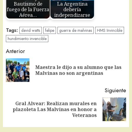
Bautismo de
La Argentina
fuego de la Fuerza
debería
Aérea…
independizarse
Tags:
david watts
felipe
guerra de malvinas
HMS Invincible
hundimiento invencible
Navegación
Anterior
de
Maestra le dijo a su alumno que las
En
entradas
Malvinas no son argentinas
an
Siguiente
Gral Alvear: Realizan murales en
Siguiente
plazoleta Las Malvinas en honor a
entrada:
Veteranos