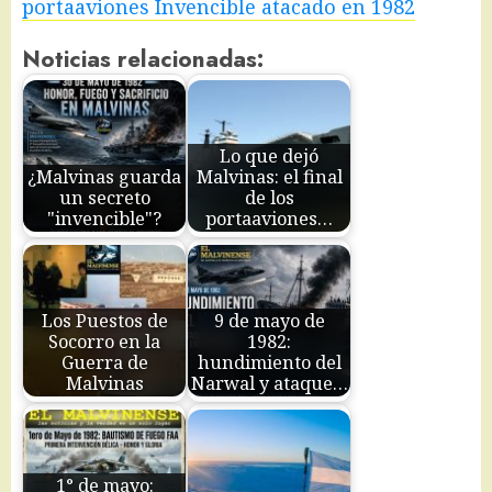
portaaviones Invencible atacado en 1982
Noticias relacionadas:
Lo que dejó
¿Malvinas guarda
Malvinas: el final
un secreto
de los
"invencible"?
portaaviones…
Los Puestos de
9 de mayo de
Socorro en la
1982:
Guerra de
hundimiento del
Malvinas
Narwal y ataque…
1° de mayo: