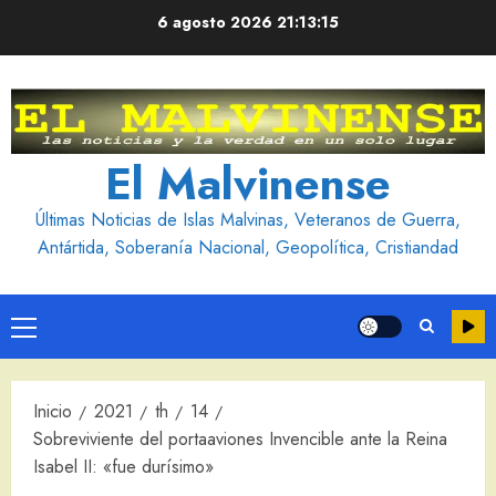
Saltar
6 agosto 2026
21:13:16
al
contenido
El Malvinense
Últimas Noticias de Islas Malvinas, Veteranos de Guerra,
Antártida, Soberanía Nacional, Geopolítica, Cristiandad
Menú
principal
Inicio
2021
th
14
Sobreviviente del portaaviones Invencible ante la Reina
Isabel II: «fue durísimo»