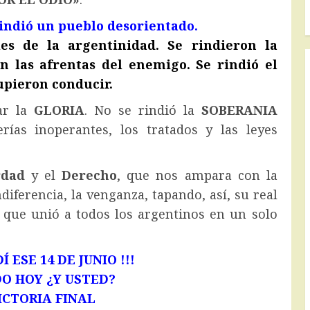
 rindió un pueblo desorientado.
les de la argentinidad. Se rindieron la
on las afrentas del enemigo. Se rindió el
upieron conducir.
ar la
GLORIA
. No se rindió la
SOBERANIA
erías inoperantes, los tratados y las leyes
rdad
y el
Derecho
, que nos ampara con la
ndiferencia, la venganza, tapando, así, su real
que unió a todos los argentinos en un solo
Í ESE 14 DE JUNIO !!!
DO HOY ¿Y USTED?
ICTORIA FINAL