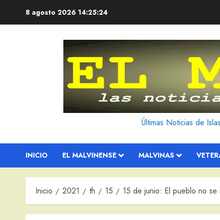
Saltar
8 agosto 2026
14:25:26
al
contenido
Últimas Noticias de Isl
INICIO
EL MALVINENSE
MALVINAS
VETE
Inicio
2021
th
15
15 de junio: El pueblo no s