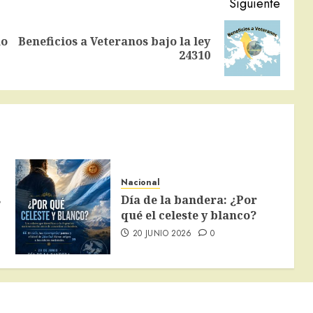
Siguiente
no
Beneficios a Veteranos bajo la ley
Entrada
Siguiente
24310
anterior:
entrada:
Nacional
s
Día de la bandera: ¿Por
qué el celeste y blanco?
20 JUNIO 2026
0