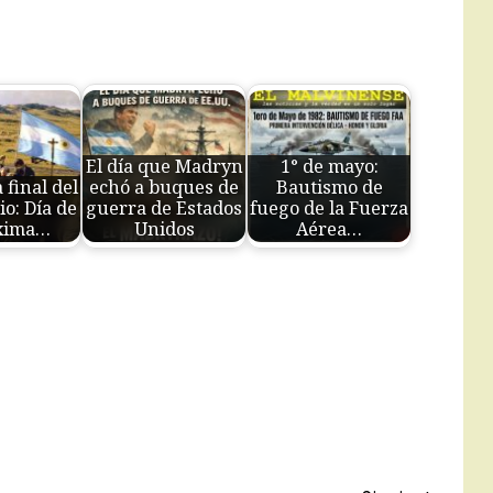
El día que Madryn
1° de mayo:
 final del
echó a buques de
Bautismo de
io: Día de
guerra de Estados
fuego de la Fuerza
xima…
Unidos
Aérea…