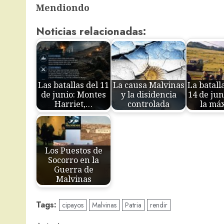
Mendiondo
Noticias relacionadas:
Las batallas del 11
La causa Malvinas
La batalla
de junio: Montes
y la disidencia
14 de jun
Harriet,…
controlada
la má
Los Puestos de
Socorro en la
Guerra de
Malvinas
Tags:
cipayos
Malvinas
Patria
rendir