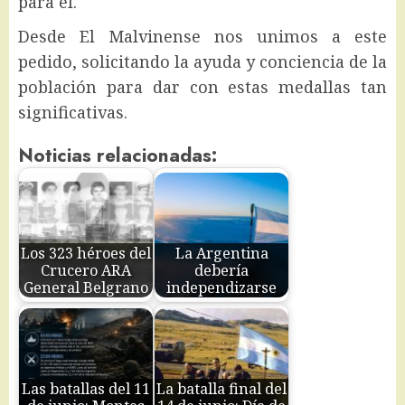
para él.
Desde El Malvinense nos unimos a este
pedido, solicitando la ayuda y conciencia de la
población para dar con estas medallas tan
significativas.
Noticias relacionadas:
Los 323 héroes del
La Argentina
Crucero ARA
debería
General Belgrano
independizarse
Las batallas del 11
La batalla final del