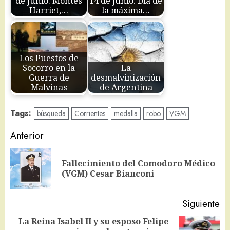
de junio: Montes
14 de junio: Día de
Harriet,…
la máxima…
Los Puestos de
Socorro en la
La
Guerra de
desmalvinización
Malvinas
de Argentina
Tags:
búsqueda
Corrientes
medalla
robo
VGM
Navegación
Anterior
de
Fallecimiento del Comodoro Médico
En
entradas
(VGM) Cesar Bianconi
an
Siguiente
La Reina Isabel II y su esposo Felipe