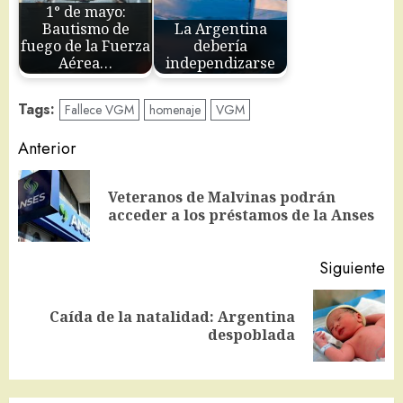
1° de mayo:
Bautismo de
La Argentina
fuego de la Fuerza
debería
Aérea…
independizarse
Tags:
Fallece VGM
homenaje
VGM
Navegación
Anterior
de
Veteranos de Malvinas podrán
En
entradas
acceder a los préstamos de la Anses
an
Siguiente
Caída de la natalidad: Argentina
Siguiente
despoblada
entrada: