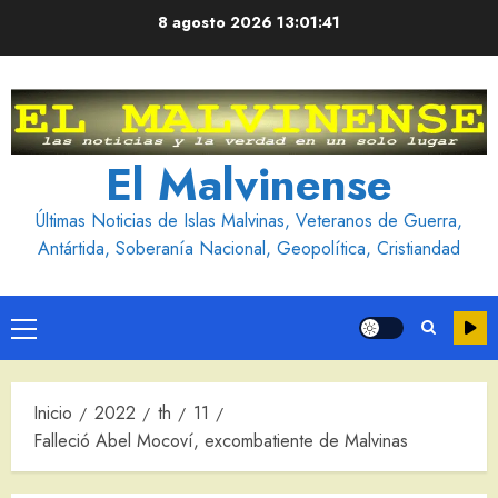
Saltar
8 agosto 2026
13:01:42
al
contenido
El Malvinense
Últimas Noticias de Islas Malvinas, Veteranos de Guerra,
Antártida, Soberanía Nacional, Geopolítica, Cristiandad
Menú
principal
Inicio
2022
th
11
Falleció Abel Mocoví, excombatiente de Malvinas