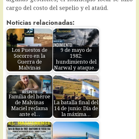
cargo del costo del sepelio y el ataúd.
Noticias relacionadas:
Los Puestos de
9 de mayo de
Socorro en la
1982:
Guerra de
hundimiento del
Malvinas
Narwal y ataque…
Familia del héroe
de Malvinas
La batalla final del
Maciel reclama
14 de junio: Día de
ante el…
la máxima…