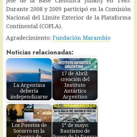
Jefe de la Base Científica Jubany en 1985.
Durante 2008 y 2009 participó en la Comisión
Nacional del Límite Exterior de la Plataforma
Continental (COPLA).
Agradecimiento:
Fundación Marambio
Noticias relacionadas:
17 de Abril:
creación del
La Argentina
Instituto
debería
Antártico
independizarse
Argentino
Los Puestos de
1° de mayo:
Socorro en la
Bautismo de
Guerra de
fuego de la Fuerza