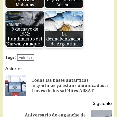
Malvinas
Aérea…
9 de mayo de
1982:
La
hundimiento del
desmalvinización
Narwal y ataque…
de Argentina
Tags:
Antartida
Navegación
Anterior
de
Todas las bases antárticas
En
entradas
argentinas ya están comunicadas a
an
través de los satélites ARSAT
Siguiente
Aniversario de enganche de