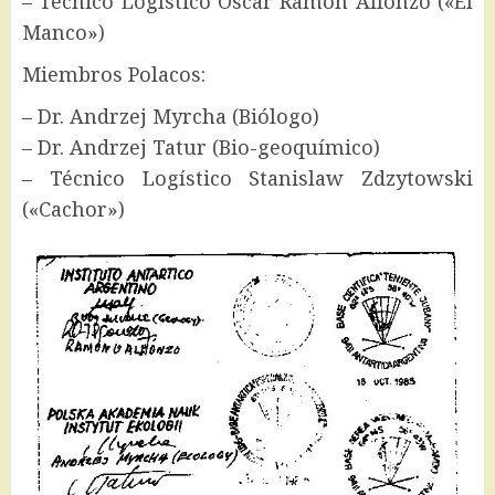
– Técnico Logístico Oscar Ramón Alfonzo («El
Manco»)
Miembros Polacos:
– Dr. Andrzej Myrcha (Biólogo)
– Dr. Andrzej Tatur (Bio-geoquímico)
– Técnico Logístico Stanislaw Zdzytowski
(«Cachor»)