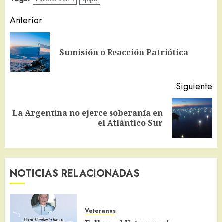
Navegación
Anterior
de
En
entradas
Sumisión o Reacción Patriótica
an
Siguiente
La Argentina no ejerce soberanía en
Siguiente
el Atlántico Sur
entrada:
NOTICIAS RELACIONADAS
Veteranos