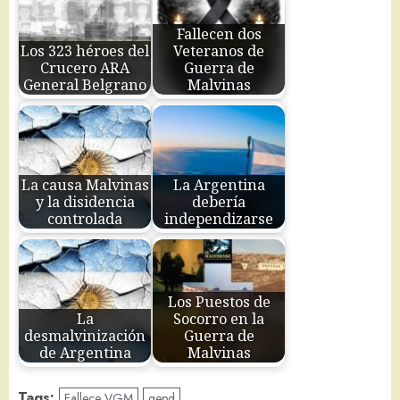
Fallecen dos
Los 323 héroes del
Veteranos de
Crucero ARA
Guerra de
General Belgrano
Malvinas
La causa Malvinas
La Argentina
y la disidencia
debería
controlada
independizarse
Los Puestos de
La
Socorro en la
desmalvinización
Guerra de
de Argentina
Malvinas
Tags:
Fallece VGM
qepd