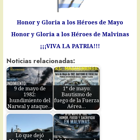
Honor y Gloria a los Héroes de Mayo
Honor y Gloria a los Héroes de Malvinas
¡¡¡VIVA LA PATRIA!!!
Noticias relacionadas:
9 de mayo de
1° de mayo:
1982:
Bautismo de
hundimiento del
fuego de la Fuerza
Narwal y ataque…
Aérea…
Lo que dejó