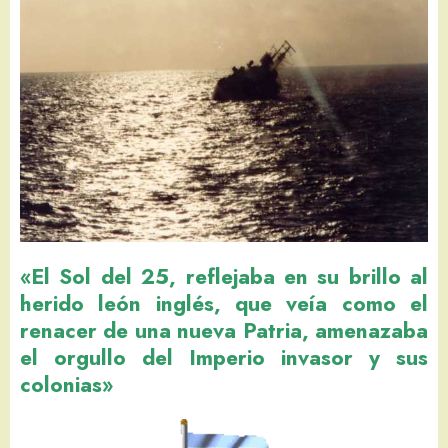
«El Sol del 25, reflejaba en su brillo al
herido león inglés, que veía como el
renacer de una nueva Patria, amenazaba
el orgullo del Imperio invasor y sus
colonias»