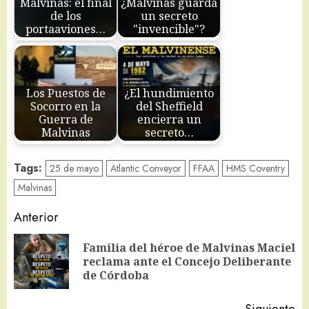
Malvinas: el final
¿Malvinas guarda
de los
un secreto
portaaviones…
"invencible"?
Los Puestos de
¿El hundimiento
Socorro en la
del Sheffield
Guerra de
encierra un
Malvinas
secreto…
Tags:
25 de mayo
Atlantic Conveyor
FFAA
HMS Coventry
Malvinas
Navegación
Anterior
de
Familia del héroe de Malvinas Maciel
En
entradas
reclama ante el Concejo Deliberante
an
de Córdoba
Siguiente