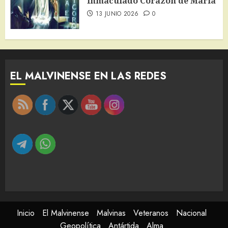
Inmaculado Corazón de María
13 JUNIO 2026
0
EL MALVINENSE EN LAS REDES
Inicio
El Malvinense
Malvinas
Veteranos
Nacional
Geopolítica
Antártida
Alma