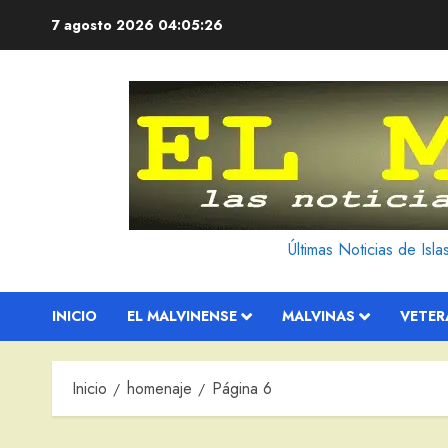
Saltar
7 agosto 2026
04:05:27
al
contenido
Últimas Noticias de Isl
INICIO
EL MALVINENSE
MALVINAS
VETE
Inicio
homenaje
Página 6