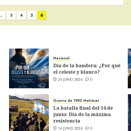
…
3
4
5
6
Nacional
s
Día de la bandera: ¿Por qué
el celeste y blanco?
20 JUNIO 2026
0
Guerra de 1982
Malvinas
La batalla final del 14 de
junio: Día de la máxima
resistencia
14 JUNIO 2026
0