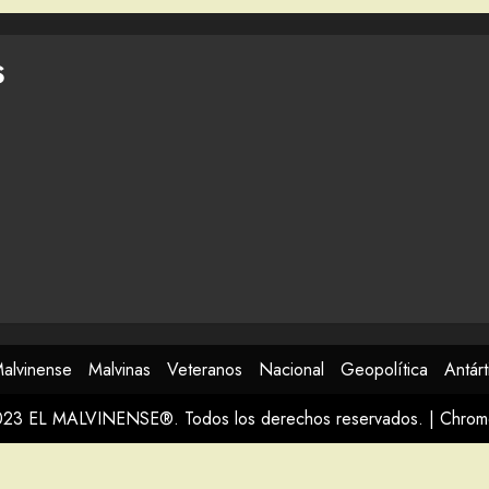
S
Malvinense
Malvinas
Veteranos
Nacional
Geopolítica
Antárt
023 EL MALVINENSE®. Todos los derechos reservados.
|
Chro