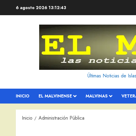
Saltar
6 agosto 2026
13:12:44
al
contenido
Últimas Noticias de Isl
INICIO
EL MALVINENSE
MALVINAS
VETE
Inicio
Administración Pública