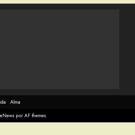
ida
Alma
meNews
por AF themes.