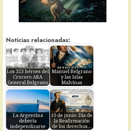
Noticias relacionadas:
Los 323 héroes del
Manuel Belgrano
Crucero ARA
y las Islas
General Belgrano
Malvinas
La Argentina
10 de junio: Día de
debería
la Reafirmación
independizarse
de los derechos…