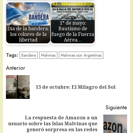
1° de mayo:
Día de la bandera:
Bautismo de
los colores de la
fuego de la Fuerza
libertad
Aérea…
Tags:
Bandera
Malvinas
Malvinas son Argentinas
Navegación
Anterior
de
En
entradas
13 de octubre: El Milagro del Sol
an
Siguiente
La respuesta de Amazon a un
usuario sobre las Islas Malvinas que
Siguiente
generó sorpresa en las redes
entrada: