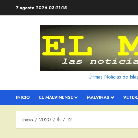
Saltar
7 agosto 2026
03:21:16
al
contenido
Últimas Noticias de Isl
INICIO
EL MALVINENSE
MALVINAS
VETE
Inicio
2020
th
12