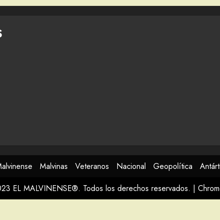
S
Malvinense
Malvinas
Veteranos
Nacional
Geopolítica
Antárt
023 EL MALVINENSE®. Todos los derechos reservados.
|
Chro