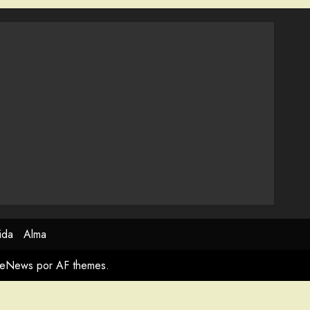
ida
Alma
meNews
por AF themes.