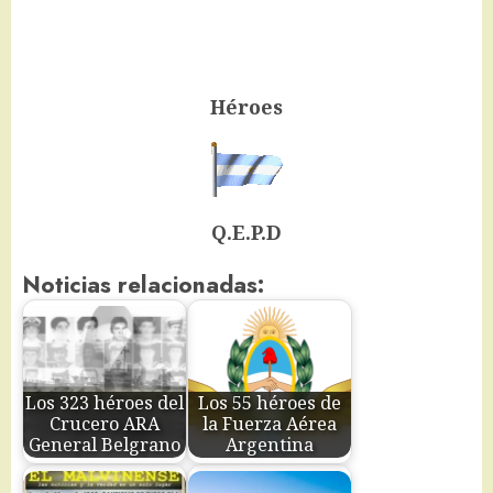
Héroes
Q.E.P.D
Noticias relacionadas:
Los 323 héroes del
Los 55 héroes de
Crucero ARA
la Fuerza Aérea
General Belgrano
Argentina