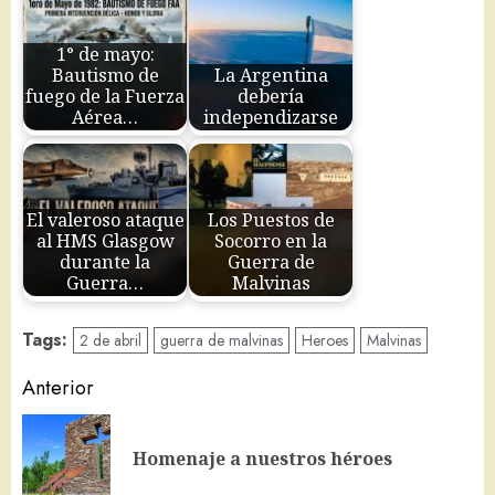
1° de mayo:
Bautismo de
La Argentina
fuego de la Fuerza
debería
Aérea…
independizarse
El valeroso ataque
Los Puestos de
al HMS Glasgow
Socorro en la
durante la
Guerra de
Guerra…
Malvinas
Tags:
2 de abril
guerra de malvinas
Heroes
Malvinas
Navegación
Anterior
de
En
entradas
Homenaje a nuestros héroes
an