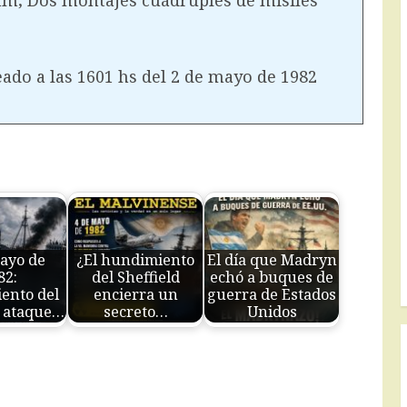
ado a las 1601 hs del 2 de mayo de 1982
ayo de
¿El hundimiento
El día que Madryn
82:
del Sheffield
echó a buques de
ento del
encierra un
guerra de Estados
 ataque…
secreto…
Unidos