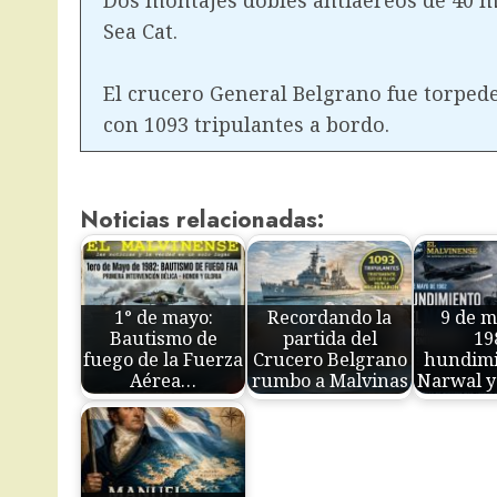
Sea Cat.
El crucero General Belgrano fue torpede
con 1093 tripulantes a bordo.
Noticias relacionadas:
1° de mayo:
Recordando la
9 de m
Bautismo de
partida del
19
fuego de la Fuerza
Crucero Belgrano
hundimi
Aérea…
rumbo a Malvinas
Narwal y