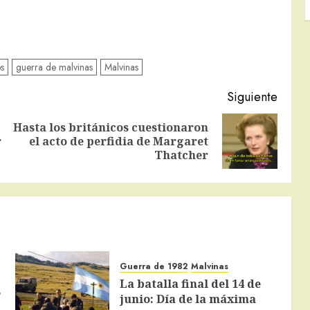
s
guerra de malvinas
Malvinas
Siguiente
Hasta los británicos cuestionaron
Entrada
Siguiente
r
el acto de perfidia de Margaret
anterior:
entrada:
Thatcher
Guerra de 1982
Malvinas
La batalla final del 14 de
s
junio: Día de la máxima