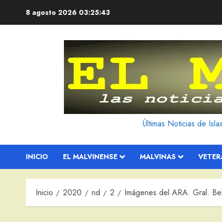
Saltar
8 agosto 2026
03:25:44
al
contenido
Últimas Noticias de Isl
INICIO
EL MALVINENSE
MALVINAS
VETE
Inicio
2020
nd
2
Imágenes del ARA. Gral. Be