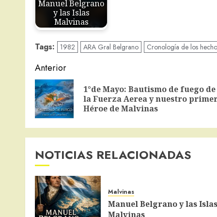
Manuel Belgrano
y las Islas
Malvinas
Tags:
1982
ARA Gral Belgrano
Cronología de los hecho
Navegación
Anterior
de
1°de Mayo: Bautismo de fuego de
entradas
la Fuerza Aerea y nuestro prime
Héroe de Malvinas
NOTICIAS RELACIONADAS
Malvinas
Manuel Belgrano y las Isla
Malvinas