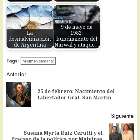
9 de mayo de
La
1982:
desmalvinización
hundimiento del
de Argentina
Narwal y ataque…
Tags:
resumen semanal
Navegación
Anterior
de
25 de febrero: Nacimiento del
En
entradas
Libertador Gral. San Martín
an
Siguiente
Susana Myrta Ruiz Cerutti y el
Siguiente
fracaso de la política por Malvinas