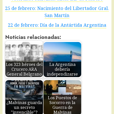
25 de febrero: Nacimiento del Libertador Gral.
San Martín
22 de febrero: Día de la Antártida Argentina
Noticias relacionadas:
Los 323 héroes del
La Argentina
Crucero ARA
debería
General Belgrano
independizarse
Los Puestos de
¿Malvinas guarda
Socorro en la
un secreto
Guerra de
"invencible"?
Malvinas