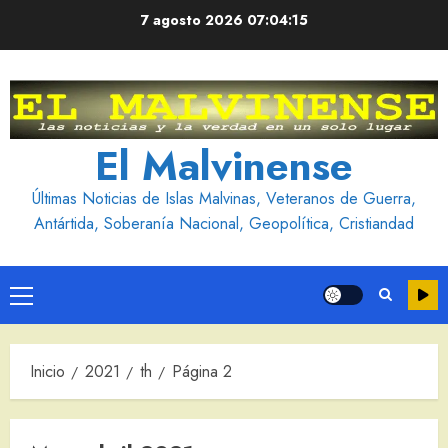
Saltar
7 agosto 2026
07:04:16
al
contenido
El Malvinense
Últimas Noticias de Islas Malvinas, Veteranos de Guerra,
Antártida, Soberanía Nacional, Geopolítica, Cristiandad
Menú
principal
Inicio
2021
th
Página 2