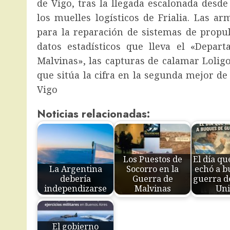
de Vigo, tras la llegada escalonada desde
los muelles logísticos de Frialia. Las 
para la reparación de sistemas de propu
datos estadísticos que lleva el «Depar
Malvinas», las capturas de calamar Loligo
que sitúa la cifra en la segunda mejor de l
Vigo
Noticias relacionadas:
Los Puestos de
El día q
La Argentina
Socorro en la
echó a b
debería
Guerra de
guerra d
independizarse
Malvinas
Uni
El gobierno