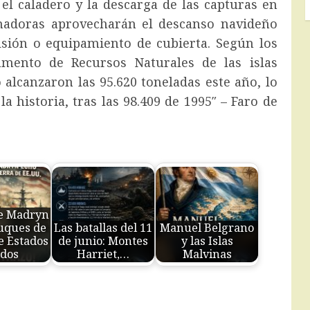
 el caladero y la descarga de las capturas en
armadoras aprovecharán el descanso navideño
lsión o equipamiento de cubierta. Según los
tamento de Recursos Naturales de las islas
 alcanzaron las 95.620 toneladas este año, lo
a historia, tras las 98.409 de 1995″ – Faro de
ue Madryn
uques de
Las batallas del 11
Manuel Belgrano
e Estados
de junio: Montes
y las Islas
dos
Harriet,…
Malvinas