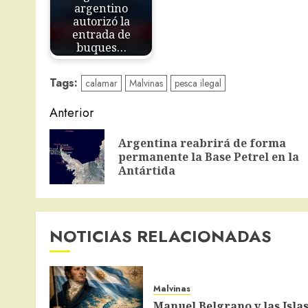
argentino
autorizó la
entrada de
buques…
Tags:
calamar
Malvinas
pesca ilegal
Navegación
Anterior
de
Argentina reabrirá de forma
entradas
permanente la Base Petrel en la
Antártida
NOTICIAS RELACIONADAS
Malvinas
Manuel Belgrano y las Isla