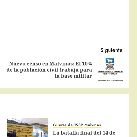
Siguiente
Nuevo censo en Malvinas: El 10%
Entrada
Siguiente
de la población civil trabaja para
anterior:
entrada:
la base militar
Guerra de 1982
Malvinas
La batalla final del 14 de
s