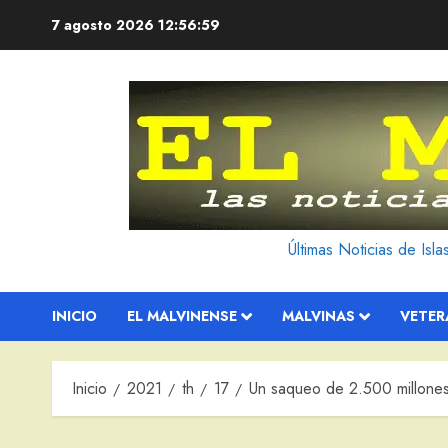
Saltar
7 agosto 2026
12:57:00
al
contenido
Últimas Noticias de Isl
INICIO
EL MALVINENSE
MALVINAS
VETE
Inicio
2021
th
17
Un saqueo de 2.500 millones 