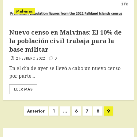
Malvinas
Nuevo censo en Malvinas: El 10% de
la población civil trabaja para la
base militar
2 FEBRERO 2022
0
En el día de ayer se llevó a cabo un nuevo censo
por parte...
LEER MÁS
Paginación
Anterior
1
…
6
7
8
9
de
entradas