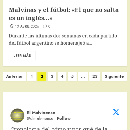
Malvinas y el fútbol: «El que no salta
es un inglés…»
13 ABRIL 2026
0
Durante las últimas dos semanas en cada partido
del fútbol argentino se homenajeó a...
LEER MÁS
Paginación
Anterior
1
2
3
4
5
…
23
Siguiente
de
entradas
El Malvinense
@elmalvinense
·
Follow
Cronologia del cómo y por qué de la 