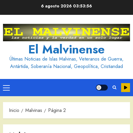
Saltar
6 agosto 2026
03:53:57
al
contenido
El Malvinense
Últimas Noticias de Islas Malvinas, Veteranos de Guerra,
Antártida, Soberanía Nacional, Geopolítica, Cristiandad
Menú
principal
Inicio
Malvinas
Página 2