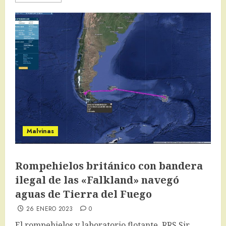
Malvinas
Rompehielos británico con bandera
ilegal de las «Falkland» navegó
aguas de Tierra del Fuego
26 ENERO 2023
0
El rompehielos y laboratorio flotante, RRS Sir