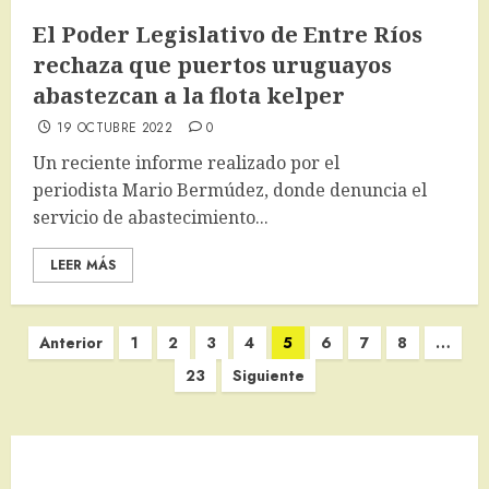
El Poder Legislativo de Entre Ríos
rechaza que puertos uruguayos
abastezcan a la flota kelper
19 OCTUBRE 2022
0
Un reciente informe realizado por el
periodista Mario Bermúdez, donde denuncia el
servicio de abastecimiento...
LEER MÁS
Paginación
Anterior
1
2
3
4
5
6
7
8
…
de
23
Siguiente
entradas