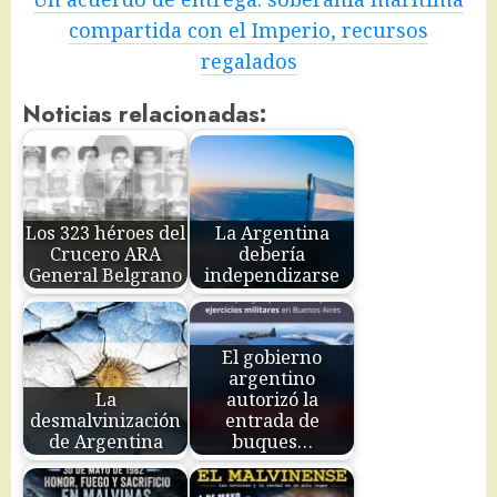
compartida con el Imperio, recursos
regalados
Noticias relacionadas:
Los 323 héroes del
La Argentina
Crucero ARA
debería
General Belgrano
independizarse
El gobierno
argentino
La
autorizó la
desmalvinización
entrada de
de Argentina
buques…