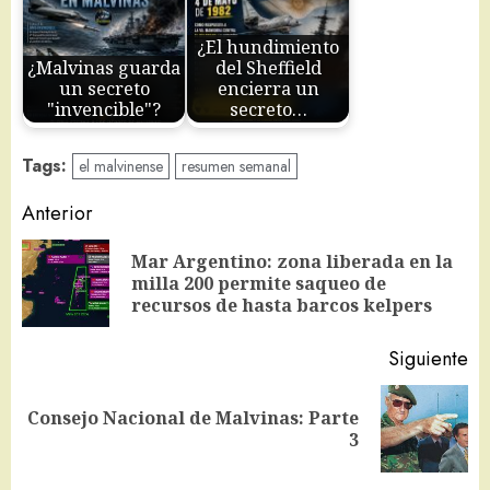
¿El hundimiento
¿Malvinas guarda
del Sheffield
un secreto
encierra un
"invencible"?
secreto…
Tags:
el malvinense
resumen semanal
Navegación
Anterior
de
Mar Argentino: zona liberada en la
En
entradas
milla 200 permite saqueo de
an
recursos de hasta barcos kelpers
Siguiente
Consejo Nacional de Malvinas: Parte
Siguiente
3
entrada: