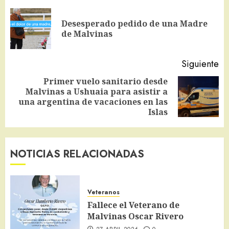
de
Desesperado pedido de una Madre
En
entradas
de Malvinas
an
Siguiente
Primer vuelo sanitario desde
Malvinas a Ushuaia para asistir a
Siguiente
una argentina de vacaciones en las
entrada:
Islas
NOTICIAS RELACIONADAS
Veteranos
Fallece el Veterano de
Malvinas Oscar Rivero