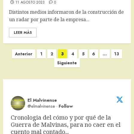
11 AGOSTO 2023
0
Distintos medios informaron de la construcción de
un radar por parte de la empresa...
LEER MÁS
Paginación
Anterior
1
2
3
4
5
6
…
13
de
Siguiente
entradas
El Malvinense
@elmalvinense
·
Follow
Cronologia del cómo y por qué de la 
Guerra de Malvinas, para no caer en el 
cuento mal contado... 