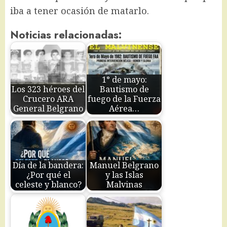
iba a tener ocasión de matarlo.
Noticias relacionadas:
1° de mayo:
Los 323 héroes del
Bautismo de
Crucero ARA
fuego de la Fuerza
General Belgrano
Aérea…
Día de la bandera:
Manuel Belgrano
¿Por qué el
y las Islas
celeste y blanco?
Malvinas