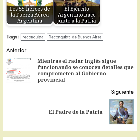
Los 55 héroes de
El Ejército
la Fuerza Aérea
Argentino nace
Argentina
junto a la Patria
Tags:
reconquista
Reconquista de Buenos Aires
Navegación
Anterior
de
Mientras el radar inglés sigue
funcionando se conocen detalles que
En
entradas
comprometen al Gobierno
an
provincial
Siguiente
Siguiente
El Padre de la Patria
entrada: