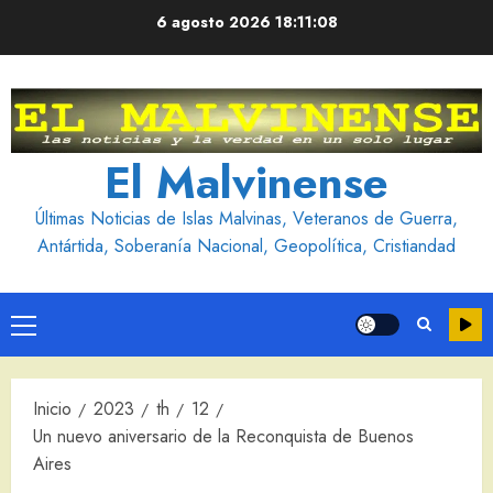
Saltar
6 agosto 2026
18:11:09
al
contenido
El Malvinense
Últimas Noticias de Islas Malvinas, Veteranos de Guerra,
Antártida, Soberanía Nacional, Geopolítica, Cristiandad
Menú
principal
Inicio
2023
th
12
Un nuevo aniversario de la Reconquista de Buenos
Aires